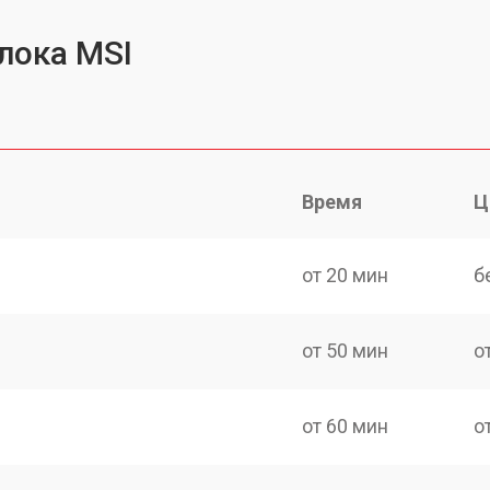
лока MSI
Время
Ц
от 20 мин
б
от 50 мин
о
от 60 мин
о