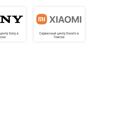
центр Sony в
Сервисный центр Xiaomi в
Сервисный 
мске
Томске
То