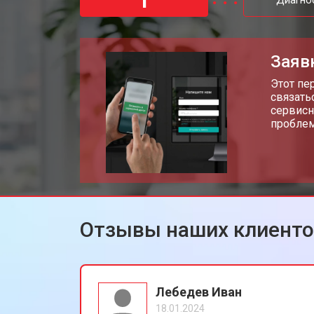
1
Диагно
Заяв
Этот пе
связать
сервисн
пробле
Отзывы наших клиент
Лебедев Иван
18.01.2024