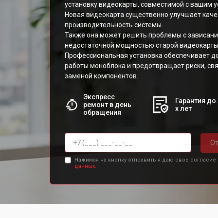
установку видеокарты, совместимой с вашим у
Новая видеокарта существенно улучшает кач
производительность системы.
Также она может решить проблемы с зависани
недостаточной мощностью старой видеокарты
Профессиональная установка обеспечивает д
работы моноблока и предотвращает риски, св
заменой компонентов.
Экспресс
Гарантия до 
ремонт в день
х лет
обращения
От
Нажимая на кнопку отправить я даю свое согласие
данных.