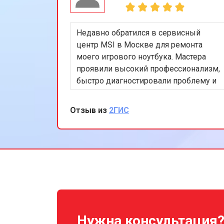
Недавно обратился в сервисный
центр MSI в Москве для ремонта
моего игрового ноутбука. Мастера
проявили высокий профессионализм,
быстро диагностировали проблему и
устранили её. Я особенно впечатлён
скоростью обслуживания и
Отзыв из
2ГИС
качеством ремонта. Мой ноутбук
теперь работает безупречно. Спасибо
за отличную работу!
Нужна консультация