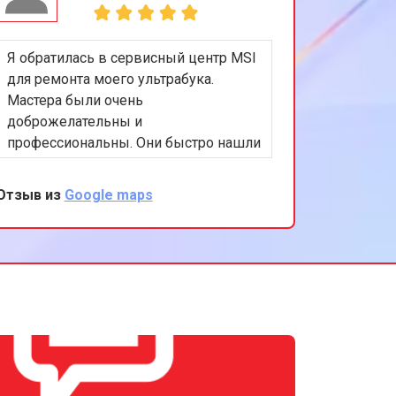
Я обратилась в сервисный центр MSI
для ремонта моего ультрабука.
Мастера были очень
доброжелательны и
профессиональны. Они быстро нашли
и устранили проблему, а также
предоставили полезные советы по
Отзыв из
Google maps
уходу за устройством. Я очень
довольна результатом и качеством
обслуживания. Спасибо за вашу
помощь и поддержку!