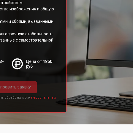
стройством.
ество изображения и общую
ями и сбоями, вызванными
.
олгосрочную стабильность
язанные с самостоятельной
3-
Цена от 1850
руб
править заявку
 на обработку моих
персональных