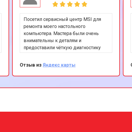
Посетил сервисный центр MSI для
ремонта моего настольного
компьютера. Мастера были очень
внимательны к деталям и
предоставили чёткую диагностику
проблемы. Ремонт был выполнен
эффективно, и теперь мой ПК
Отзыв из
Яндекс карты
работает как новый. Я доволен
качеством услуг и обязательно буду
рекомендовать этот сервис своим
друзьям.
?